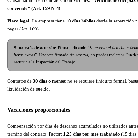
Causal habitual en contratos audiovisuales:
"Vencimiento del plazo
convenido" (Art. 159 N°4)
.
Plazo legal:
La empresa tiene
10 días hábiles
desde la separación p
pagar (Art. 169).
Si no estás de acuerdo:
Firma indicando
"Se reserva el derecho a de
horas extras"
. Una vez firmado sin reserva, no puedes reclamar. Puede
recurrir a la Inspección del Trabajo.
Contratos de
30 días o menos
: no se requiere finiquito formal, basta
liquidación de sueldo.
Vacaciones proporcionales
Compensación por días de descanso acumulados no utilizados antes
término del contrato. Factor:
1,25 días por mes trabajado
(15 días 