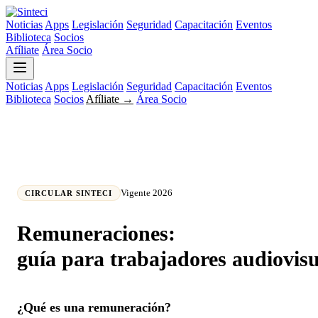
Noticias
Apps
Legislación
Seguridad
Capacitación
Eventos
Biblioteca
Socios
Afíliate
Área Socio
Noticias
Apps
Legislación
Seguridad
Capacitación
Eventos
Biblioteca
Socios
Afíliate →
Área Socio
Vigente 2026
CIRCULAR SINTECI
Remuneraciones:
guía para trabajadores audiovisu
¿Qué es una remuneración?