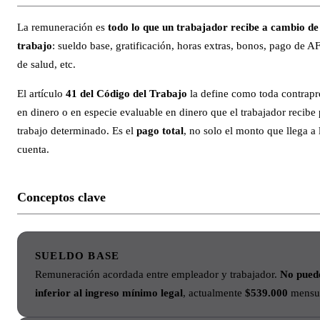
La remuneración es
todo lo que un trabajador recibe a cambio de
trabajo
: sueldo base, gratificación, horas extras, bonos, pago de A
de salud, etc.
El artículo
41 del Código del Trabajo
la define como toda contrapr
en dinero o en especie evaluable en dinero que el trabajador recibe
trabajo determinado. Es el
pago total
, no solo el monto que llega a 
cuenta.
Conceptos clave
SUELDO BASE
Remuneración acordada entre empleador y trabajador.
No pued
inferior al ingreso mínimo legal
, actualmente
$539.000
mensua