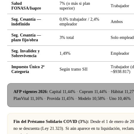
Salud
7% (o más si plan
Trabajador
FONASA/Isapre
superior)
Seg. Cesantía —
0,6% trabajador / 2,4%
Ambos
indefinido
empleador
Seg. Cesantía —
3% total
Solo emplead
plazo fijo/obra
Seg. Invalidez y
1,49%
Empleador
Sobrevivencia
Impuesto Único 2ª
Trabajador (d
Según tramo SII
Categoría
~$938.817)
AFP vigentes 2026:
Capital 11,44% · Cuprum 11,44% · Hábitat 11,2
PlanVital 11,16% · Provida 11,45% · Modelo 10,58% · Uno 10,46%
Fin del Préstamo Solidario COVID (3%):
Desde el 1 de enero de 2
no se descuenta (Ley 21.323). Si aún aparece en tu liquidación, reclam