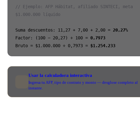
// Ejemplo: AFP Hábitat, afiliado SINTECI, meta
$1.000.000 líquido
Suma descuentos: 11,27 + 7,00 + 2,00 =
20,27%
Factor: (100 − 20,27) ÷ 100 =
0,7973
Bruto = $1.000.000 ÷ 0,7973 =
$1.254.233
Usar la calculadora interactiva
Ingresa tu AFP, tipo de contrato y monto — desglose completo al
instante.