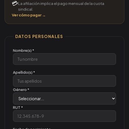
💳
La afiliación implica el pago mensual de la cuota
sindical.
Ver cómo pagar →
DATOS PERSONALES
Nombre(s) *
Apellido(s) *
Género *
RUT *