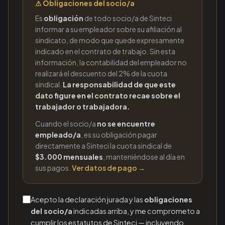
⚠ Obligaciones del socio/a
Es
obligación
de todo socio/a de Sinteci
informar a su empleador sobre su afiliación al
sindicato, de modo que quede expresamente
indicado en el contrato de trabajo. Sin esta
información, la contabilidad del empleador no
realizará el descuento del 2% de la cuota
sindical.
La responsabilidad de que este
dato figure en el contrato recae sobre el
trabajador o trabajadora.
Cuando el socio/a
no se encuentre
empleado/a
, es su obligación pagar
directamente a Sinteci la cuota sindical de
$3.000 mensuales
, manteniéndose al día en
sus pagos.
Ver datos de pago →
Acepto la declaración jurada y las
obligaciones
del socio/a
indicadas arriba, y me comprometo a
cumplir los estatutos de Sinteci — incluyendo