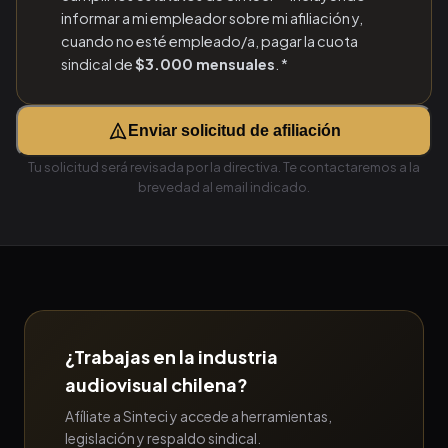
informar a mi empleador sobre mi afiliación y,
cuando no esté empleado/a, pagar la cuota
sindical de
$3.000 mensuales
. *
Enviar solicitud de afiliación
Tu solicitud será revisada por la directiva. Te contactaremos a la
brevedad al email indicado.
¿Trabajas en la industria
audiovisual chilena?
Afíliate a Sinteci y accede a herramientas,
legislación y respaldo sindical.