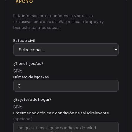
APOYO
Esta información es confidencial y se utiliza
exclusivamente para diseñar políticas de apoyo y
bienestar para los socios.
Estado civil
¿Tiene hijos/as?
Sí
No
Número de hijos/as
¿Es jefe/a de hogar?
Sí
No
Enfermedad crónica o condición de salud relevante
(opcional)