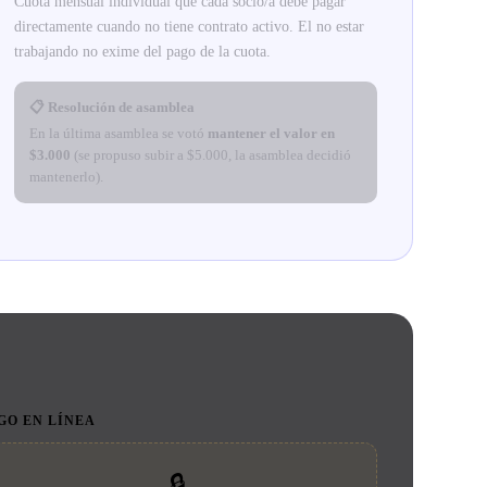
Cuota mensual individual que cada socio/a debe pagar
directamente cuando no tiene contrato activo. El no estar
trabajando no exime del pago de la cuota.
📋 Resolución de asamblea
En la última asamblea se votó
mantener el valor en
$3.000
(se propuso subir a $5.000, la asamblea decidió
mantenerlo).
GO EN LÍNEA
🔒