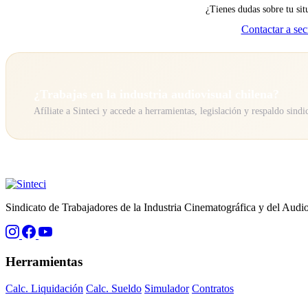
¿Tienes dudas sobre tu sit
Contactar a sec
¿Trabajas en la industria audiovisual chilena?
Afíliate a Sinteci y accede a herramientas, legislación y respaldo sindic
Sindicato de Trabajadores de la Industria Cinematográfica y del Audio
Herramientas
Calc. Liquidación
Calc. Sueldo
Simulador
Contratos