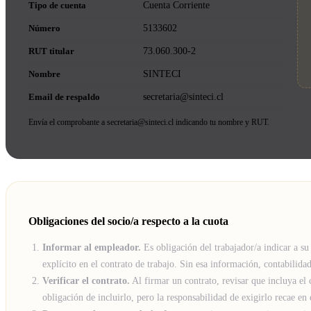
Tipo de cuenta
Cuenta Corriente
Número
5133602
RUT titular
73.060.300-2
Nombre
SINTECI
Email de respaldo
secretaria@sinteci.cl
Envía el comprobante a secretaria@sinteci.cl indicando tu nombre y RUT.
Obligaciones del socio/a respecto a la cuota
Informar al empleador.
Es obligación del trabajador/a indicar a su
explícito en el contrato de trabajo. Sin esa información, contabilida
Verificar el contrato.
Al firmar un contrato, revisar que incluya el 
obligación de incluirlo, pero la responsabilidad de exigirlo recae en 