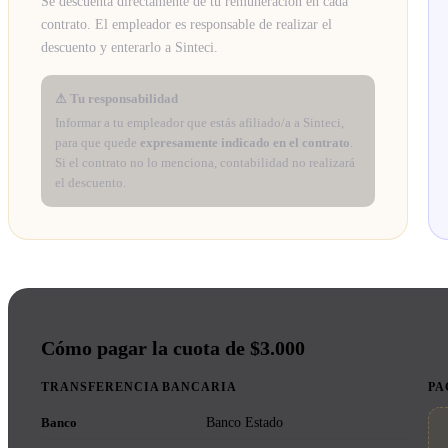
Se descuenta directamente de tu remuneración en cada
contrato. El empleador es responsable de realizar el
descuento y enterarlo a Sinteci.
⚠ Tu responsabilidad
Informar a tu empleador que estás afiliado/a a Sinteci,
para que quede
expresamente indicado en el contrato
.
Si el contrato no lo menciona, contabilidad no realizará
el descuento.
Cómo pagar la cuota de $3.000
TRANSFERENCIA BANCARIA
PA
Banco
Banco Estado