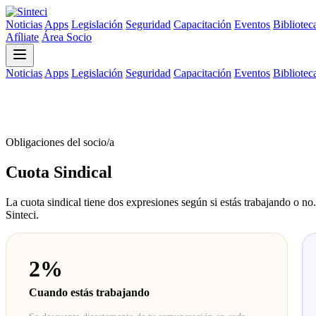
Noticias
Apps
Legislación
Seguridad
Capacitación
Eventos
Bibliotec
Afíliate
Área Socio
Noticias
Apps
Legislación
Seguridad
Capacitación
Eventos
Bibliotec
Obligaciones del socio/a
Cuota Sindical
La cuota sindical tiene dos expresiones según si estás trabajando o no
Sinteci.
2%
Cuando estás trabajando