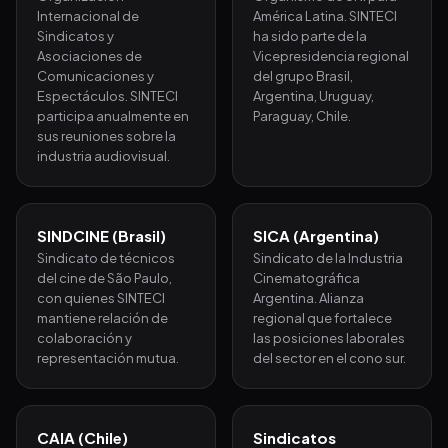
Internacional de
América Latina. SINTECI
Sindicatos y
ha sido parte de la
Asociaciones de
Vicepresidencia regional
Comunicaciones y
del grupo Brasil,
Espectáculos. SINTECI
Argentina, Uruguay,
participa anualmente en
Paraguay, Chile.
sus reuniones sobre la
industria audiovisual.
SINDCINE (Brasil)
SICA (Argentina)
Sindicato de técnicos
Sindicato de la Industria
del cine de São Paulo,
Cinematográfica
con quienes SINTECI
Argentina. Alianza
mantiene relación de
regional que fortalece
colaboración y
las posiciones laborales
representación mutua.
del sector en el cono sur.
CAIA (Chile)
Sindicatos