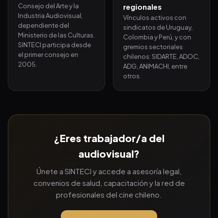
Consejo del Arte y la
regionales
Industria Audiovisual,
Vínculos activos con
dependiente del
sindicatos de Uruguay,
Ministerio de las Culturas.
Colombia y Perú, y con
SINTECI participa desde
gremios sectoriales
el primer consejo en
chilenos: SIDARTE, ADOC,
2005.
ADG, ANIMACHI, entre
otros.
¿Eres trabajador/a del
audiovisual?
Únete a SINTECI y accede a asesoría legal,
convenios de salud, capacitación y la red de
profesionales del cine chileno.