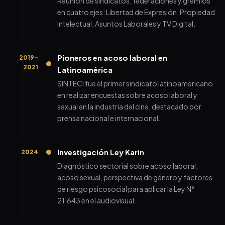
Reunión de sindicatos, federaciones y gremios
en cuatro ejes: Libertad de Expresión, Propiedad
Intelectual, Asuntos Laborales y TV Digital.
Pioneros en acoso laboral en
2019–
2021
Latinoamérica
SINTECI fue el primer sindicato latinoamericano
en realizar encuestas sobre acoso laboral y
sexual en la industria del cine, destacado por
prensa nacional e internacional.
Investigación Ley Karin
2024
Diagnóstico sectorial sobre acoso laboral,
acoso sexual, perspectiva de género y factores
de riesgo psicosocial para aplicar la Ley N°
21.643 en el audiovisual.