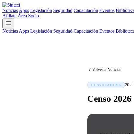
Noticias
Apps
Legislación
Seguridad
Capacitación
Eventos
Bibliotec
Afíliate
Área Socio
Noticias
Apps
Legislación
Seguridad
Capacitación
Eventos
Bibliotec
Volver a Noticias
20 de
CONVOCATORIA
Censo 2026 