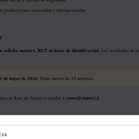
sión social y mutual de seguridad
en producciones nacionales e internacionales
?
o solicita nombre, RUT ni datos de identificación
. Los resultados se 
1 de mayo de 2026
. Toma menos de 10 minutos.
gresa al Área de Socios o escribe a
censo@sinteci.cl
.
CIA