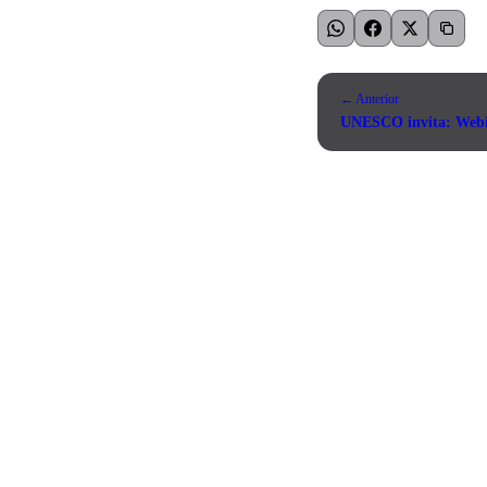
← Anterior
UNESCO invita: Webin