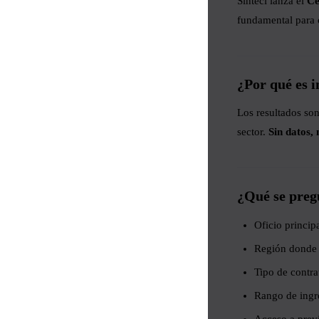
Sinteci lanza el
Ce
fundamental para c
¿Por qué es 
Los resultados son
sector.
Sin datos,
¿Qué se preg
Oficio princip
Región donde 
Tipo de contra
Rango de ingr