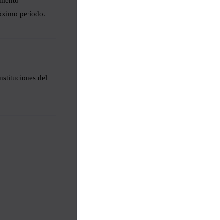
rumento
próximo período.
nstituciones del