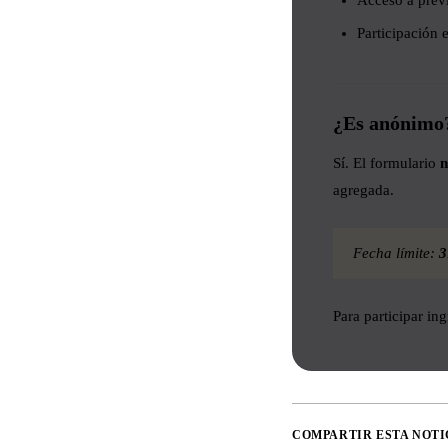
Acceso a previ
Participación 
¿Es anónimo
Sí. El formulario
n
agregada.
Fecha límite:
3
Para participar in
COMPARTIR ESTA NOTI