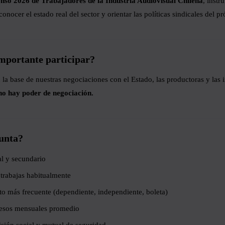
nso 2026 de Trabajadores de la Industria Audiovisual Chilena
, inst
onocer el estado real del sector y orientar las políticas sindicales del 
importante participar?
 la base de nuestras negociaciones con el Estado, las productoras y las i
 no hay poder de negociación.
unta?
al y secundario
trabajas habitualmente
to más frecuente (dependiente, independiente, boleta)
esos mensuales promedio