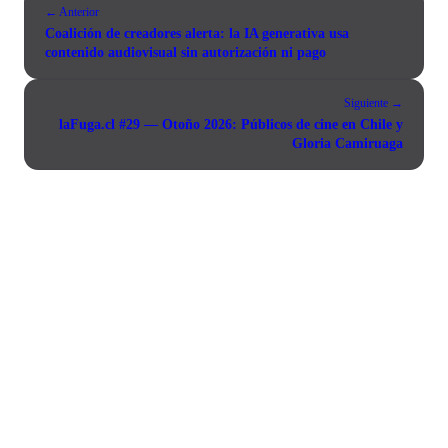
← Anterior
Coalición de creadores alerta: la IA generativa usa
contenido audiovisual sin autorización ni pago
Siguiente →
laFuga.cl #29 — Otoño 2026: Públicos de cine en Chile y
Gloria Camiruaga