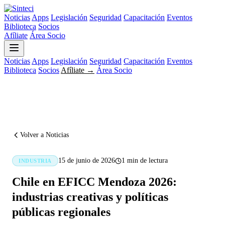
Noticias
Apps
Legislación
Seguridad
Capacitación
Eventos
Biblioteca
Socios
Afíliate
Área Socio
Noticias
Apps
Legislación
Seguridad
Capacitación
Eventos
Biblioteca
Socios
Afíliate →
Área Socio
Volver a Noticias
15 de junio de 2026
1 min de lectura
INDUSTRIA
Chile en EFICC Mendoza 2026:
industrias creativas y políticas
públicas regionales