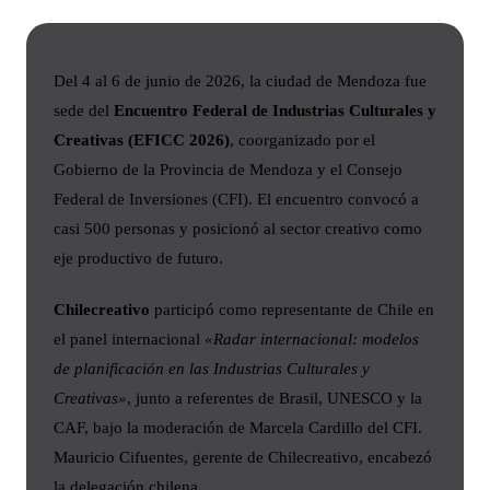
Del 4 al 6 de junio de 2026, la ciudad de Mendoza fue
sede del
Encuentro Federal de Industrias Culturales y
Creativas (EFICC 2026)
, coorganizado por el
Gobierno de la Provincia de Mendoza y el Consejo
Federal de Inversiones (CFI). El encuentro convocó a
casi 500 personas y posicionó al sector creativo como
eje productivo de futuro.
Chilecreativo
participó como representante de Chile en
el panel internacional
«Radar internacional: modelos
de planificación en las Industrias Culturales y
Creativas»
, junto a referentes de Brasil, UNESCO y la
CAF, bajo la moderación de Marcela Cardillo del CFI.
Mauricio Cifuentes, gerente de Chilecreativo, encabezó
la delegación chilena.