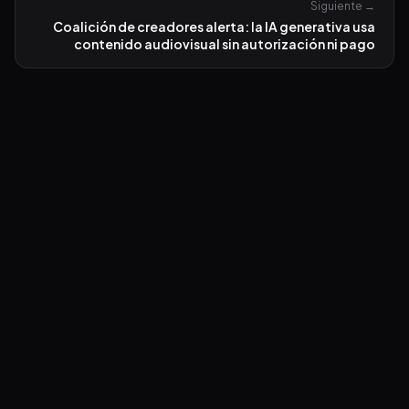
Siguiente →
Coalición de creadores alerta: la IA generativa usa
contenido audiovisual sin autorización ni pago