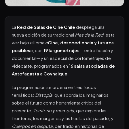
La
Red de Salas de Cine Chile
despliega una
nueva edición de su tradicional
Mes de la Red
, esta
vez bajo el lema
«Cine, desobediencia y futuros
posibles»
, con
19 largometrajes
—entre ficción y
documental— y un especial de cortometrajes de
videoarte, programados en
16 salas asociadas de
Antofagasta a Coyhaique
.
La programación se ordena en tres focos
temáticos:
Distopía
, que aborda los imaginarios
sobre el futuro como herramienta crítica del
presente;
Territorio y memoria
, que explora las
fronteras, los márgenes y las huellas del pasado; y
Cuerpos en disputa
, centrado en historias de